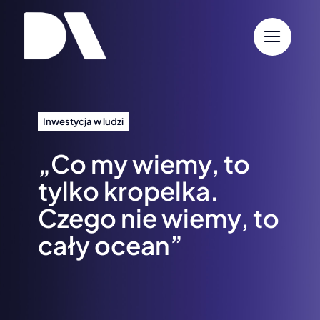
Przejdź
do
zawartości
Inwestycja w ludzi
„Co my wiemy, to
tylko kropelka.
Czego nie wiemy, to
cały ocean”