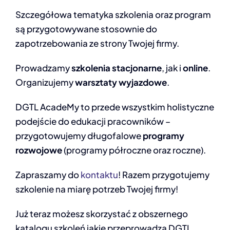
Szczegółowa tematyka szkolenia oraz program
są przygotowywane stosownie do
zapotrzebowania ze strony Twojej firmy.
Prowadzamy
szkolenia stacjonarne
, jak i
online
.
Organizujemy
warsztaty wyjazdowe
.
DGTL AcadeMy to przede wszystkim holistyczne
podejście do edukacji pracowników –
przygotowujemy długofalowe
programy
rozwojowe
(programy półroczne oraz roczne).
Zapraszamy do
kontaktu
! Razem przygotujemy
szkolenie na miarę potrzeb Twojej firmy!
Już teraz możesz skorzystać z obszernego
katalogu szkoleń jakie przeprowadza DGTL