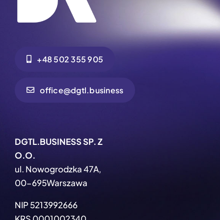
+48 502 355 905
office@dgtl.business
DGTL.BUSINESS SP. Z
O.O.
ul. Nowogrodzka 47A,
00-695Warszawa
NIP 5213992666
KRS 0001002340