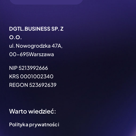
DGTL.BUSINESS SP. Z
O.O.
ul. Nowogrodzka 47A,
00-695Warszawa
NIP 5213992666
KRS 0001002340
REGON 523692639
Warto wiedzieć:
Polityka prywatności