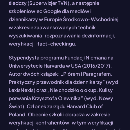
śledczy (Superwizjer TVN), a następnie
szkoleniowiec Google dla mediów i
dziennikarzy w Europie Środkowo-Wschodniej
w zakresie zaawansowanych technik
wyszukiwania, rozpoznawania dezinformacji,
weryfikacji i fact-checkingu.
Stypendysta programu Fundacji Niemana na
Uniwersytecie Harvarda w USA (2016/2017).
Autor dwóch książek: „Piórem i Paragrafem.
Praktyczny przewodnik dla dziennikarzy” (wyd.
LexisNexis) oraz „Nie chodziło o okup. Kulisy
porwania Krzysztofa Olewnika” (wyd. Nowy
Świat). Członek zarządu Harvard Club of
Poland. Obecnie szkoli i doradza w zakresie
weryfikacji kontrahentów, w tym weryfikacji