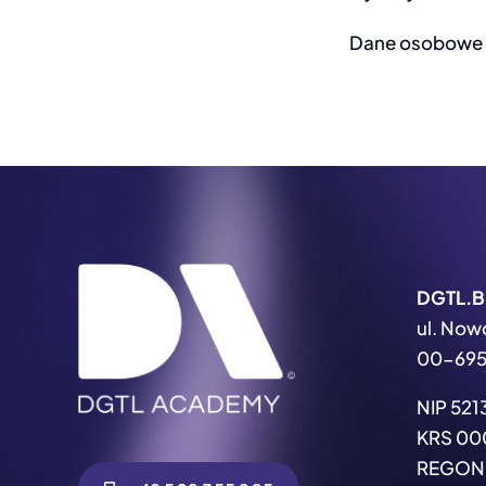
Dane osobowe n
DGTL.B
ul. Now
00-695
NIP 521
KRS 00
REGON 