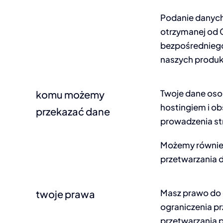
Podanie danych
otrzymanej od 
bezpośredniego 
naszych produk
Twoje dane oso
komu możemy
hostingiem i ob
przekazać dane
prowadzenia str
Możemy równie
przetwarzania d
Masz prawo do d
twoje prawa
ograniczenia pr
przetwarzania p