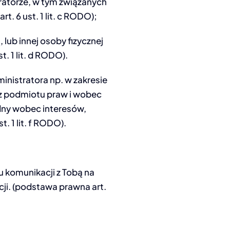
atorze, w tym związanych
 6 ust. 1 lit. c RODO);
lub innej osoby fizycznej
 1 lit. d RODO).
inistratora np. w zakresie
cz podmiotu praw i wobec
ędny wobec interesów,
. 1 lit. f RODO).
u komunikacji z Tobą na
ji. (podstawa prawna art.