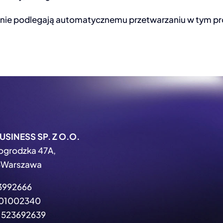
ie podlegają automatycznemu przetwarzaniu w tym pro
USINESS SP. Z O.O.
ogrodzka 47A,
Warszawa
3992666
01002340
523692639