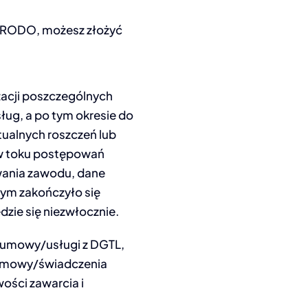
em RODO, możesz złożyć
zacji poszczególnych
ług, a po tym okresie do
ualnych roszczeń lub
w toku postępowań
ania zawodu, dane
rym zakończyło się
zie się niezwłocznie.
a umowy/usługi z DGTL,
 umowy/świadczenia
wości zawarcia i