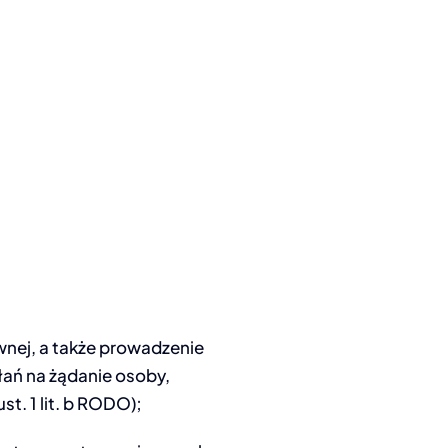
nej, a także prowadzenie
łań na żądanie osoby,
t. 1 lit. b RODO);