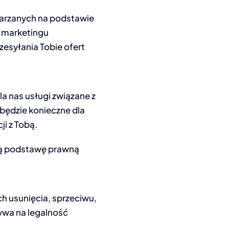
arzanych na podstawie
a marketingu
esyłania Tobie ofert
 nas usługi związane z
 będzie konieczne dla
i z Tobą.
ą podstawę prawną
h usunięcia, sprzeciwu,
ływa na legalność