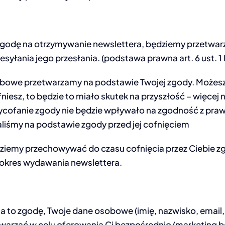
 zgodę na otrzymywanie newslettera, będziemy przetwarz
esyłania jego przesłania. (podstawa prawna art. 6 ust. 1 
bowe przetwarzamy na podstawie Twojej zgody. Możesz 
fniesz, to będzie to miało skutek na przyszłość – więcej 
ycofanie zgody nie będzie wpływało na zgodność z pra
liśmy na podstawie zgody przed jej cofnięciem
iemy przechowywać do czasu cofnięcia przez Ciebie zgod
 okres wydawania newslettera.
 na to zgodę, Twoje dane osobowe (imię, nazwisko, email,
warzać w celu oferowania Ci bezpośrednio (marketing b