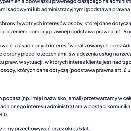
ypełnienia obowiązku prawnego ciążącego na administr
i sądowymi lub administracyjnymi (podstawa prawna art.
hrony żywotnych interesów osoby, której dane dotyczą, 
iadczeniem pomocy prawnej (podstawa prawna art. 6 ust.
awnie uzasadnionych interesów realizowanych przez Adm
b obrony przed roszczeniami, świadczenia usług na rze
 praw, w sytuacji, w których interes klienta jest nadrz
 osoby, których dane dotyczą (podstawa prawna art. 6 ust
 podasz (np. imię i nazwisko, email) przetwarzamy w cel
adnionego interesu administratora w postaci komunikac
DO).
ziemy przechowywać przez okres 5 lat.