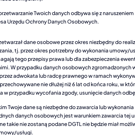
że przetwarzanie Twoich danych odbywa się z naruszeni
zesa Urzędu Ochrony Danych Osobowych.
zetwarzał dane osobowe przez okres niezbędny do reali
ania, tj. przez okres potrzebny do wykonania umowy/us
agają tego przepisy prawa lub dla zabezpieczenia ewent
 nimi. W przypadku danych osobowych zgromadzonych 
przez adwokata lub radcę prawnego w ramach wykonyw
zechowywane nie dłużej niż 6 lat od końca roku, w któ
a w przypadku wycofania zgody, usunięcie danych odbęd
akim Twoje dane są niezbędne do zawarcia lub wykonani
dnych danych osobowych jest warunkiem zawarcia tej
dane takie nie zostaną podane DGTL nie będzie miał możli
mowy/usługi.