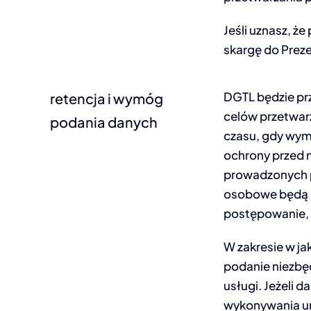
Jeśli uznasz, 
skargę do Pre
DGTL będzie pr
retencja i wymóg
celów przetwarz
podania danych
czasu, gdy wym
ochrony przed
prowadzonych 
osobowe będą pr
postępowanie, 
W zakresie w j
podanie niezbę
usługi. Jeżeli 
wykonywania u