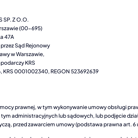
 SP. Z O.O.
arszawie (00-695)
a 47A
 przez Sąd Rejonowy
szawy w Warszawie,
ospodarczy KRS
6, KRS 0001002340, REGON 523692639
mocy prawnej, w tym wykonywanie umowy obsługi praw
tym administracyjnych lub sądowych, lub podjęcie dzia
yczą, przed zawarciem umowy (podstawa prawna art. 6 us