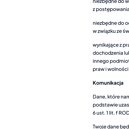
niezbędne do w
z postępowaniam
niezbędne do oc
w związku ze św
wynikające z pr
dochodzenia lu
innego podmiotu
praw i wolności
Komunikacja
Dane, które nam
podstawie uzas
6 ust. 1 lit. f RO
Twoje dane będ