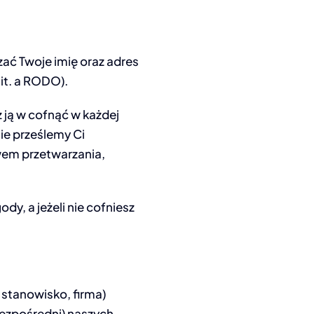
ać Twoje imię oraz adres
lit. a RODO).
ją w cofnąć w każdej
nie prześlemy Ci
wem przetwarzania,
y, a jeżeli nie cofniesz
 stanowisko, firma)
ezpośredni) naszych