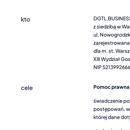
DGTL.BUSINESS
kto
z siedzibą w W
ul. Nowogrodzk
zarejestrowana
dla m. st. War
XIII Wydział G
NIP 521399266
Pomoc prawna
cele
świadczenie po
postępowań, w 
której dane dot